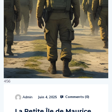
456
Comments (
0
)
Admin
Juin 4, 2025
514654
La Petite Île de Maurice