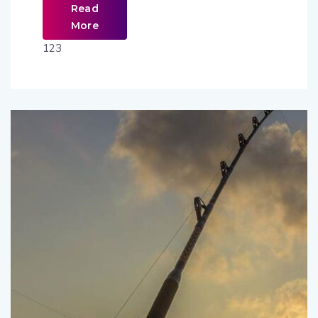
Read
More
123