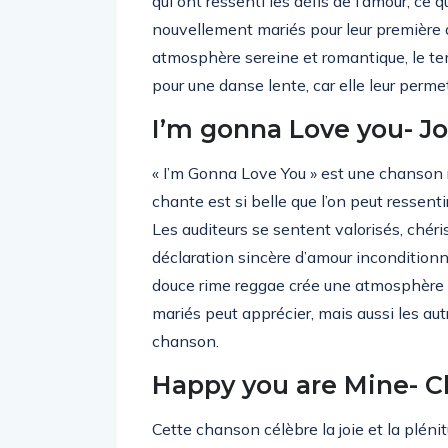
qui ont ressenti les défis de l’amour, ce 
nouvellement mariés pour leur première d
atmosphère sereine et romantique, le te
pour une danse lente, car elle leur perm
I’m gonna Love you- Jo
« I’m Gonna Love You » est une chanson r
chante est si belle que l’on peut ressentir
Les auditeurs se sentent valorisés, chéri
déclaration sincère d’amour inconditionn
douce rime reggae crée une atmosphère 
mariés peut apprécier, mais aussi les au
chanson.
Happy you are Mine- C
Cette chanson célèbre la joie et la plénit